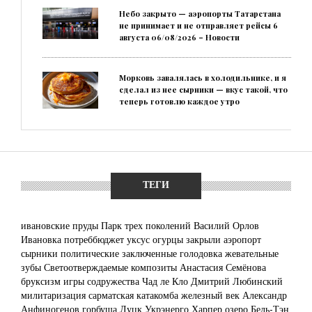
Небо закрыто — аэропорты Татарстана
не принимает и не отправляет рейсы 6
августа 06/08/2026 – Новости
Морковь завалялась в холодильнике, и я
сделал из нее сырники — вкус такой, что
теперь готовлю каждое утро
ТЕГИ
ивановские пруды
Парк трех поколений
Василий Орлов
Ивановка
потреббюджет
уксус
огурцы
закрыли аэропорт
сырники
политические заключенные
голодовка
жевательные
зубы
Светоотверждаемые композиты
Анастасия Семёнова
бруксизм
игры содружества
Чад ле Кло
Дмитрий Любинский
милитаризация
сарматская катакомба
железный век
Александр
Анфиногенов
горбуша
Луцк
Укрэнерго
Харпер
озеро Бель-Тэн