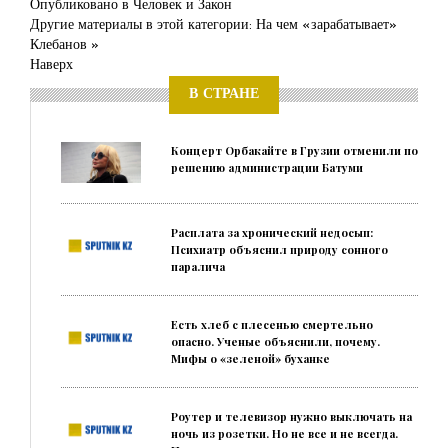
Опубликовано в
Человек и Закон
Другие материалы в этой категории:
На чем «зарабатывает»
Клебанов »
Наверх
В СТРАНЕ
Концерт Орбакайте в Грузии отменили по
решению администрации Батуми
Расплата за хронический недосып:
Психиатр объяснил природу сонного
паралича
Есть хлеб с плесенью смертельно
опасно. Ученые объяснили, почему.
Мифы о «зеленой» буханке
Роутер и телевизор нужно выключать на
ночь из розетки. Но не все и не всегда.