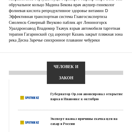
обручальное кольцо
Мадина Бекова
врач акушер-гинеколог
фолиевая кислота
репродуктивное здоровье
витамин D
Эффективная транспортная система
Главгосэкспертиза
Смоленск-Северный
Внуково
паблик арт
Лениногорск
Уралдронзавод
Владимир Ткачук
взрыв автомобиля
таргетная
терапия
Гагаринский суд
аэропорт Казань закрыт
пляжная зона
река Десна
Заречье
синхронное плавание
чебуреки
ЧЕЛОВЕК И
ЗАКОН
Губернатор Орлов анонсировал открытие
парка в Ивановке к октябрю
Эксперт назвал причины скачка цен на
сахар в России