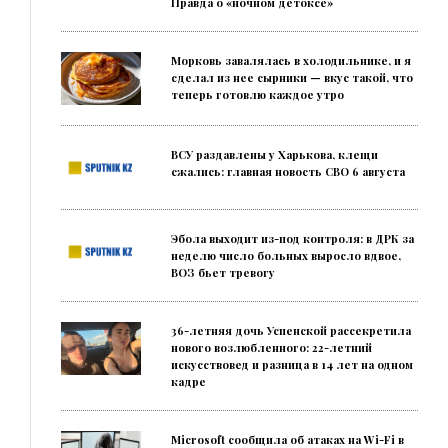
Правда о «ночном детоксе»
Морковь завалялась в холодильнике, и я
сделал из нее сырники — вкус такой, что
теперь готовлю каждое утро
ВСУ раздавлены у Харькова, клещи
сжались: главная новость СВО 6 августа
Эбола выходит из-под контроля: в ДРК за
неделю число больных выросло вдвое,
ВОЗ бьет тревогу
36-летняя дочь Успенской рассекретила
нового возлюбленного: 22-летний
искусствовед и разница в 14 лет на одном
кадре
Microsoft сообщила об атаках на Wi-Fi в