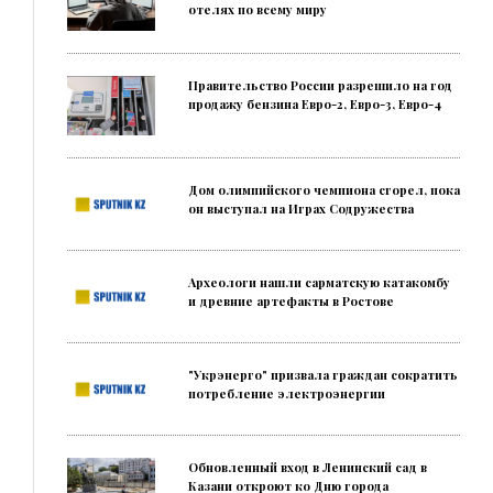
отелях по всему миру
Правительство России разрешило на год
продажу бензина Евро-2, Евро-3, Евро-4
Дом олимпийского чемпиона сгорел, пока
он выступал на Играх Содружества
Археологи нашли сарматскую катакомбу
и древние артефакты в Ростове
"Укрэнерго" призвала граждан сократить
потребление электроэнергии
Обновленный вход в Ленинский сад в
Казани откроют ко Дню города