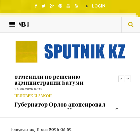
LOGIN
ЧЕЛОВЕК И ЗАКОН
Эксперт назвал причины скачка цен
MENU
на сахар в России
06.08.2026 06:51
НОВОСТИ
Концерт Орбакайте в Грузии
отменили по решению
администрации Батуми
06.08.2026 07:30
ЧЕЛОВЕК И ЗАКОН
Губернатор Орлов анонсировал
открытие парка в Ивановке к октябрю
06.08.2026 07:19
НОВОСТИ
Расплата за хронический недосып:
Психиатр объяснил природу сонного
паралича
Понедельник, 11 мая 2026 08:52
06.08.2026 07:05
ПЕРСОНАЛЬНО