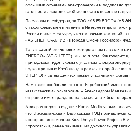
большими объемами электроэнергии и подписало дого
готовности электрической мощности к несению нагруз
По словам инсайдеров, за ТОО «AB ENERGO» (АБ ЭНЕ
с такой фамилией и именем в Интернете дали такой 
России и является учредителем восьми компаний, в 
«АБ ЭНЕРГО-АКТИВ» в городе Омске Российской Фед
Тот ли самый это человек, которого нам назвали в к
ENERGO» (АБ ЭНЕРГО), мы не знаем. Как говорится, з
принадлежит идея схемы с участием электрогенериру
подконтрольных Клебанову, в рамках которой основ
ЭНЕРГО) и затем делится между участниками схемы 
Нам также сообщили, что этот Коробовский имеет те
казахстанскими олигархами – Александром Машкевич
он ранее имел гражданство Казахстана и был генер
А как раз недавно издание Kursiv Media упоминало ч
что Жезказганская и Балхашская ТЭЦ принадлежат к
иностранная компания Kazakhmys Power Projects B.V
Коробовский, ранее занимавший должность управляю