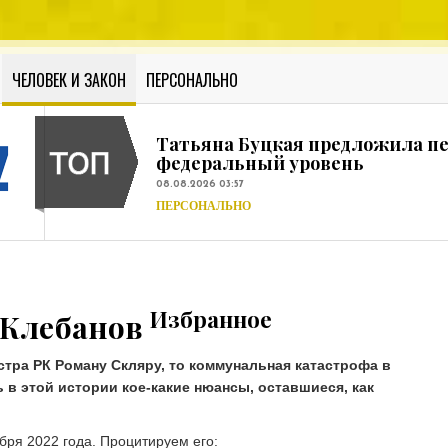
08.08.2026 00:19
ПЕРСОНАЛЬНО
Татьяна Буцкая предложила п
федеральный уровень
ЧЕЛОВЕК И ЗАКОН
ПЕРСОНАЛЬНО
08.08.2026 03:57
ПЕРСОНАЛЬНО
ТАСС: Глазков предупредил об 
08.08.2026 03:23
В МИРЕ
Минобороны России: Медики ус
08.08.2026 02:06
В МИРЕ
Соскин усмотрел насмешку над
08.08.2026 00:37
Избранное
 Клебанов
ЧЕЛОВЕК И ЗАКОН
В США при ликвидации возгор
тра РК Роману Скляру, то коммунальная катастрофа в
08.08.2026 00:19
 в этой истории кое-какие нюансы, оставшиеся, как
ПЕРСОНАЛЬНО
Татьяна Буцкая предложила п
федеральный уровень
бря 2022 года. Процитируем его: