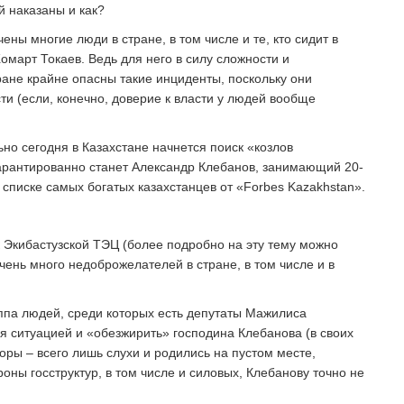
й наказаны и как?
ны многие люди в стране, в том числе и те, кто сидит в
март Токаев. Ведь для него в силу сложности и
ане крайне опасны такие инциденты, поскольку они
ти (если, конечно, доверие к власти у людей вообще
ьно сегодня в Казахстане начнется поиск «козлов
арантированно станет Александр Клебанов, занимающий 20-
 списке самых богатых казахстанцев от «Forbes Kazakhstan».
к Экибастузской ТЭЦ (более подробно на эту тему можно
 очень много недоброжелателей в стране, в том числе и в
руппа людей, среди которых есть депутаты Мажилиса
 ситуацией и «обезжирить» господина Клебанова (в своих
воры – всего лишь слухи и родились на пустом месте,
оны госструктур, в том числе и силовых, Клебанову точно не