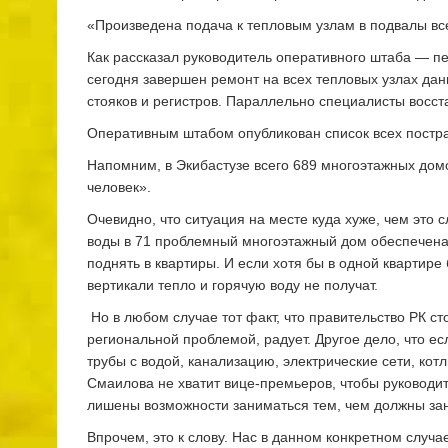
«Произведена подача к тепловым узлам в подвалы вс
Как рассказал руководитель оперативного штаба — п
сегодня завершен ремонт на всех тепловых узлах да
стояков и регистров. Параллельно специалисты восс
Оперативным штабом опубликован список всех постр
Напомним, в Экибастузе всего 689 многоэтажных дом
человек».
Очевидно, что ситуация на месте куда хуже, чем это с
воды в 71 проблемный многоэтажный дом обеспечена 
поднять в квартиры. И если хотя бы в одной квартире
вертикали тепло и горячую воду не получат.
Но в любом случае тот факт, что правительство РК ст
региональной проблемой, радует. Другое дело, что ес
трубы с водой, канализацию, электрические сети, кот
Смаилова не хватит вице-премьеров, чтобы руководи
лишены возможности заниматься тем, чем должны за
Впрочем, это к слову. Нас в данном конкретном случа