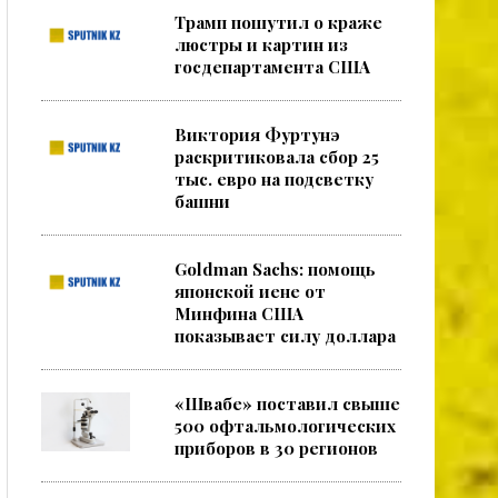
Трамп пошутил о краже
люстры и картин из
госдепартамента США
Виктория Фуртунэ
раскритиковала сбор 25
тыс. евро на подсветку
башни
Goldman Sachs: помощь
японской иене от
Минфина США
показывает силу доллара
«Швабе» поставил свыше
500 офтальмологических
приборов в 30 регионов