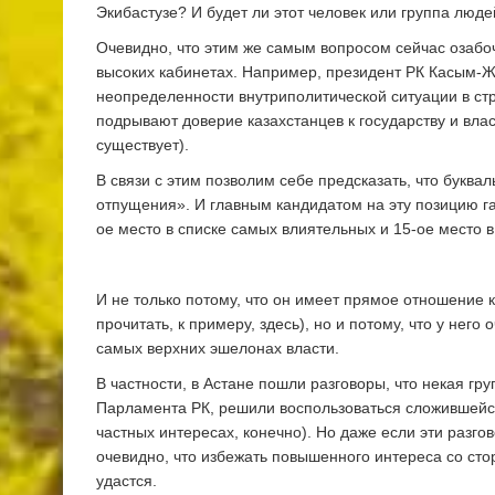
Экибастузе? И будет ли этот человек или группа люде
Очевидно, что этим же самым вопросом сейчас озабоче
высоких кабинетах. Например, президент РК Касым-Жо
неопределенности внутриполитической ситуации в стр
подрывают доверие казахстанцев к государству и влас
существует).
В связи с этим позволим себе предсказать, что буквал
отпущения». И главным кандидатом на эту позицию г
ое место в списке самых влиятельных и 15-ое место в
И не только потому, что он имеет прямое отношение 
прочитать, к примеру, здесь), но и потому, что у него
самых верхних эшелонах власти.
В частности, в Астане пошли разговоры, что некая г
Парламента РК, решили воспользоваться сложившейся
частных интересах, конечно). Но даже если эти разго
очевидно, что избежать повышенного интереса со стор
удастся.