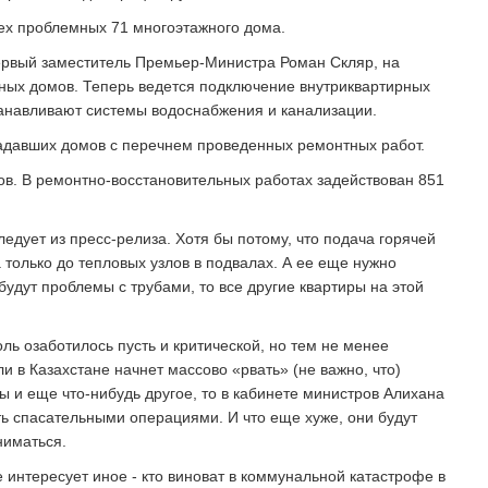
08.08.2026 03:57
ех проблемных 71 многоэтажного дома.
ервый заместитель Премьер-Министра Роман Скляр, на
нных домов. Теперь ведется подключение внутриквартирных
танавливают системы водоснабжения и канализации.
адавших домов с перечнем проведенных ремонтных работ.
ов. В ремонтно-восстановительных работах задействован 851
ледует из пресс-релиза. Хотя бы потому, что подача горячей
только до тепловых узлов в подвалах. А ее еще нужно
 будут проблемы с трубами, то все другие квартиры на этой
оль озаботилось пусть и критической, но тем не менее
ли в Казахстане начнет массово «рвать» (не важно, что)
лы и еще что-нибудь другое, то в кабинете министров Алихана
ть спасательными операциями. И что еще хуже, они будут
ниматься.
е интересует иное - кто виноват в коммунальной катастрофе в