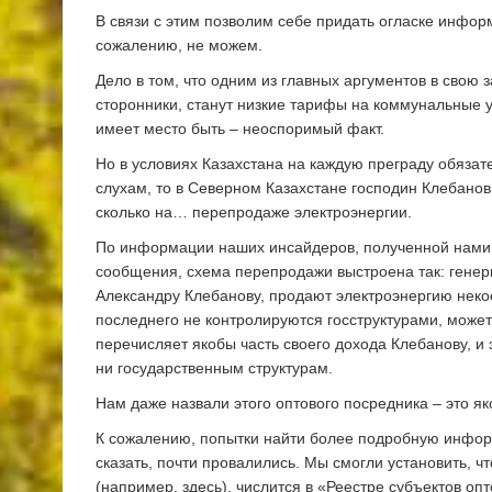
В связи с этим позволим себе придать огласке инфор
сожалению, не можем.
Дело в том, что одним из главных аргументов в свою
сторонники, станут низкие тарифы на коммунальные усл
имеет место быть – неоспоримый факт.
Но в условиях Казахстана на каждую преграду обязате
слухам, то в Северном Казахстане господин Клебанов 
сколько на… перепродаже электроэнергии.
По информации наших инсайдеров, полученной нами б
сообщения, схема перепродажи выстроена так: гене
Александру Клебанову, продают электроэнергию некое
последнего не контролируются госструктурами, может
перечисляет якобы часть своего дохода Клебанову, и
ни государственным структурам.
Нам даже назвали этого оптового посредника – это
К сожалению, попытки найти более подробную инфор
сказать, почти провалились. Мы смогли установить, ч
(например, здесь), числится в «Реестре субъектов оп