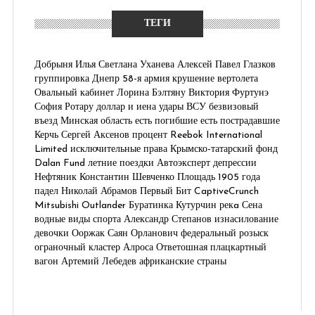
ТЕГИ
Добрыня
Илья
Светлана Уханева
Алексей
Павел Глазков
группировка Днепр
58-я армия
крушение вертолета
Овальный кабинет
Лорина Бэлтяну
Виктория Фуртунэ
София Ротару
доллар и иена
удары ВСУ
безвизовый
въезд
Минская область
есть погибшие
есть пострадавшие
Керчь
Сергей Аксенов
процент
Reebok International
Limited
исключительные права
Крымско-татарский фонд
Dalan Fund
летние поездки
Автоэксперт
депрессии
Нефтяник
Константин Шевченко
Площадь 1905 года
падел
Николай Абрамов
Первый Бит
CaptiveCrunch
Mitsubishi Outlander
Буратинка
Кутурчин
рекa Сена
водные виды спорта
Александр Степанов
изнасилование
девочки
Ооржак Саян Орланович
федеральный розыск
ограночный кластер
Алроса
Ответошная
плацкартный
вагон
Артемий Лебедев
африканские страны