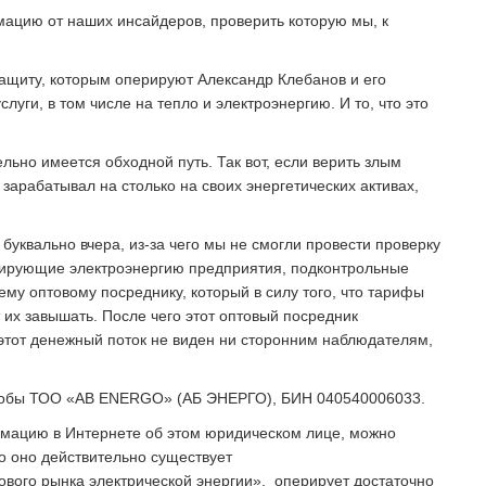
мацию от наших инсайдеров, проверить которую мы, к
 защиту, которым оперируют Александр Клебанов и его
уги, в том числе на тепло и электроэнергию. И то, что это
льно имеется обходной путь. Так вот, если верить злым
зарабатывал на столько на своих энергетических активах,
уквально вчера, из-за чего мы не смогли провести проверку
рирующие электроэнергию предприятия, подконтрольные
му оптовому посреднику, который в силу того, что тарифы
 их завышать. После чего этот оптовый посредник
 этот денежный поток не виден ни сторонним наблюдателям,
 якобы ТОО «AB ENERGO» (АБ ЭНЕРГО), БИН 040540006033.
мацию в Интернете об этом юридическом лице, можно
то оно действительно существует
тового рынка электрической энергии», оперирует достаточно