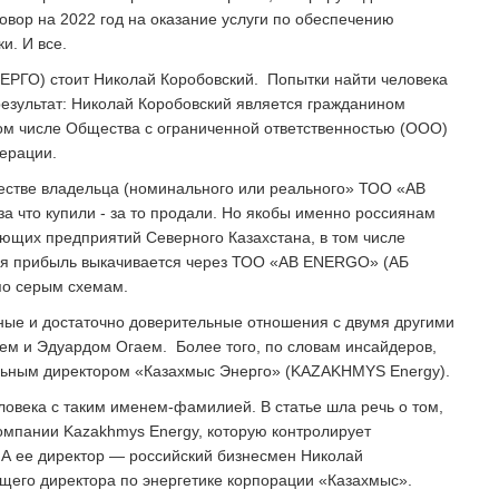
вор на 2022 год на оказание услуги по обеспечению
ки. И все.
РГО) стоит Николай Коробовский. Попытки найти человека
результат: Николай Коробовский является гражданином
том числе Общества с ограниченной ответственностью (ООО)
ерации.
ачестве владельца (номинального или реального» ТОО «AB
а что купили - за то продали. Но якобы именно россиянам
ющих предприятий Северного Казахстана, в том числе
ная прибыль выкачивается через ТОО «AB ENERGO» (АБ
по серым схемам.
сные и достаточно доверительные отношения с двумя другими
ем и Эдуардом Огаем. Более того, по словам инсайдеров,
альным директором «Казахмыс Энерго» (KAZAKHMYS Energy).
еловека с таким именем-фамилией. В статье шла речь о том,
омпании Kazakhmys Energy, которую контролирует
. А ее директор — российский бизнесмен Николай
щего директора по энергетике корпорации «Казахмыс».