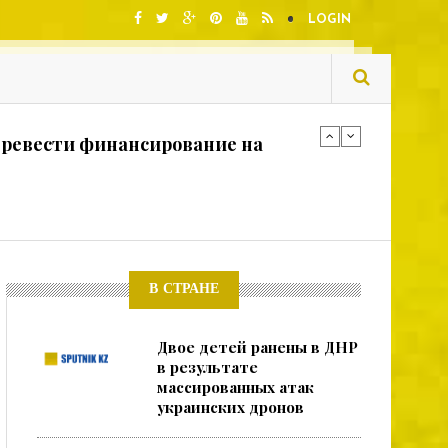
LOGIN
еревести финансирование на
угрозе кошек для птенцов весной
пешно извлекли боеприпас у солдата
 Киевом в словах Навроцкого
В СТРАНЕ
Двое детей ранены в ДНР
ания разбился пожарный вертолёт
в результате
массированных атак
украинских дронов
еревести финансирование на