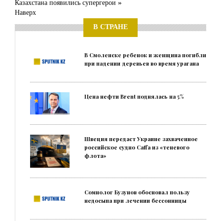
Казахстана появились супергерои »
Наверх
В СТРАНЕ
В Смоленске ребенок и женщина погибли
при падении деревьев во время урагана
Цена нефти Brent поднялась на 5%
Швеция передаст Украине захваченное
российское судно Caffa из «теневого
флота»
Сомнолог Бузунов обосновал пользу
недосыпа при лечении бессонницы