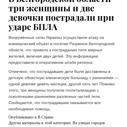
равнодушие к атакам России на Киев
три женщины и две
06.08.2026 21:22
девочки пострадали при
ЧЕЛОВЕК И ЗАКОН
Госдума предложила создать
ударе БПЛА
алиментный фонд для поддержки
детей
Вооружённые силы Украины осуществили атаку на
06.08.2026 20:34
коммерческий объект в посёлке Разумное Белгородской
НОВОСТИ
области, что привело к постраданию пяти мирных
В Смоленске ребенок и женщина
жителей, включая двух детей. Эту информацию
погибли при падении деревьев во
предоставили в оперативном штабе региона.
время урагана
Отмечено, что пострадавшие дети были доставлены в
06.08.2026 20:26
детскую областную клиническую больницу с ранениями —
ЧЕЛОВЕК И ЗАКОН
одной девочке девять месяцев, другой пять лет. Помимо
Климент Колесников ждет
выступлений под российским гимном
этого, три женщины получили госпитализацию с
осколочными ранениями различных частей тела.
06.08.2026 22:43
Сообщается, что пострадавшим оказывается вся
необходимая помощь.
Опубликовано в
В Стране
Другие материалы в этой категории:
На улицах городов