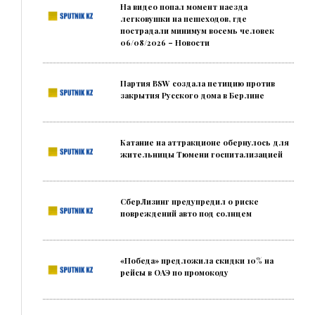
На видео попал момент наезда
легковушки на пешеходов, где
пострадали минимум восемь человек
06/08/2026 – Новости
Партия BSW создала петицию против
закрытия Русского дома в Берлине
Катание на аттракционе обернулось для
жительницы Тюмени госпитализацией
СберЛизинг предупредил о риске
повреждений авто под солнцем
«Победа» предложила скидки 10% на
рейсы в ОАЭ по промокоду