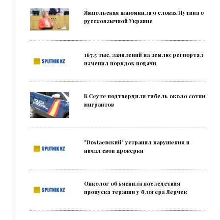
Ямпольская напомнила о словах Путина о
русскоязычной Украине
167,5 тыс. заявлений на землю: регпортал
изменил порядок подачи
В Сеуте подтвердили гибель около сотни
мигрантов
"Dostaевский" устранил нарушения и
начал свои проверки
Онколог объяснила последствия
пропуска терапии у блогера Лерчек