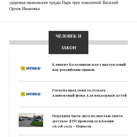
здоровья
ивановские пруды
Парк трех поколений
Василий
Орлов
Ивановка
ЧЕЛОВЕК И
ЗАКОН
Климент Колесников ждет выступлений
под российским гимном
Госдума предложила создать
алиментный фонд для поддержки детей
Передняя часть авто полностью смята:
жесткое ДТП произошло в Казани
06/08/2026 – Новости