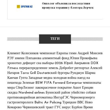
Онколог объяснила последствия
пропуска терапии у блогера Лерчек
ТЕГИ
Климент Колесников
чемпионат Европы
гимн
Андрей Моисеев
РЭУ имени Плеханова
алиментный фонд
Юлия Прокофьева
хронотип
дефицит сна
выборы-2026
Юрий Аверьянов
DDX
Fitness
перераспределение земель
Добробот
регпортал
Алексей
Натаров
Тorro Grill
Dostaевский
бургеры
Рунджун Шарма
Канчан Гупта
Западные медиа
холодная война
наезд на
пешехода
Зеленые
BSW
FIFA Forward Enterprise
чемпионаты
мира
СберЛизинг
лакокрасочное покрытие
Ашот Ерицян
скидка
Nordwind airlines
Буинский район
убийство собаки
противоаварийная автоматика
ИнгурГЭС
Черноморэнерго
гастроэнтерологи
Baltic Air Policing
Турецкие ВВС
Ново
Комарово
Червишевский тракт
ГУС
вирус Бурбон
Время