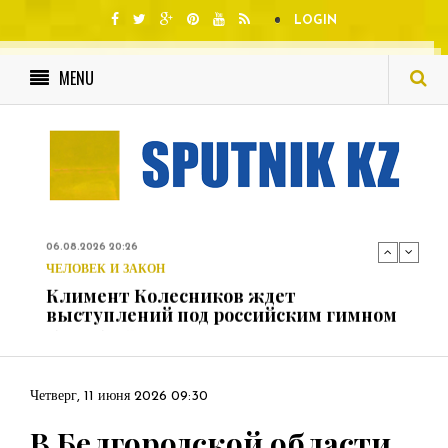
LOGIN
MENU
НОВОСТИ
В Смоленске ребенок и женщина
погибли при падении деревьев во
время урагана
06.08.2026 20:26
ЧЕЛОВЕК И ЗАКОН
Климент Колесников ждет
выступлений под российским гимном
06.08.2026 22:43
В МИРЕ
Гуттереш призвал возобновить
диалог США и России о
нераспространении ЯО
Четверг, 11 июня 2026 09:30
06.08.2026 22:02
В МИРЕ
В Белгородской области
Трамп продемонстрировал