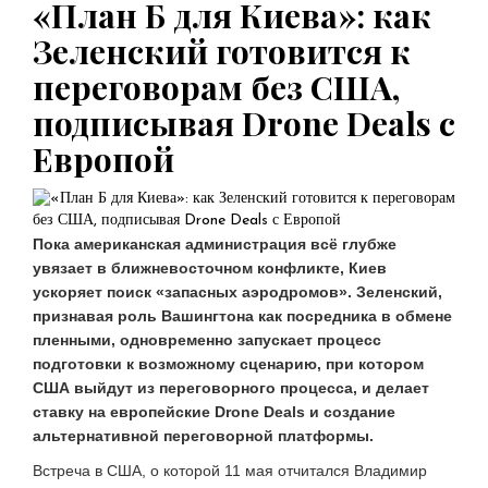
«План Б для Киева»: как
ЧЕЛОВЕК И ЗАКОН
"Водоканал" возобновит подачу воды в
Зеленский готовится к
Екатеринбурге к 9 августа 18:00
переговорам без США,
08.08.2026 16:38
подписывая Drone Deals с
НОВОСТИ
В Татарстане с начала года ввели 2,6
Европой
млн кв.м жилья
08.08.2026 15:35
В МИРЕ
Экс-аналитик ЦРУ Биб: Москву надо
Пока американская администрация всё глубже
привлечь к диалогу о безопасности в
увязает в ближневосточном конфликте, Киев
Европе
ускоряет поиск «запасных аэродромов». Зеленский,
08.08.2026 18:09
признавая роль Вашингтона как посредника в обмене
пленными, одновременно запускает процесс
подготовки к возможному сценарию, при котором
США выйдут из переговорного процесса, и делает
ставку на европейские Drone Deals и создание
альтернативной переговорной платформы.
Встреча в США, о которой 11 мая отчитался Владимир