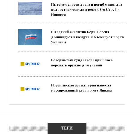
Пытался спасти друга и погиб с ним: два
подростка утонули в реке 08/08/2026 –
Новости
Шведский аналитик Берн: Россия
доминирует в воздухе и блокирует порты
Украины
Резервистам бундесвера пришлось
воровать оружие для учений
Израильская артиллерия нанесла
массированный удар по югу Ливана
ТЕГИ