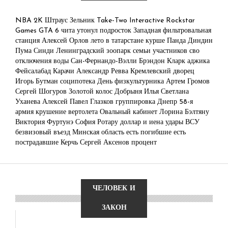
NBA 2K
Штраус Зельник
Take-Two Interactive
Rockstar
Games
GTA 6
чита
утонул подросток
Западная фильтровальная
станция
Алексей Орлов
лето в татарстане
курше
Панда Диндин
Пума Синди
Ленинградский зоопарк
семьи участников сво
отключения воды
Сан-Фернандо-Вэлли
Брэндон Кларк
аджика
Фейсалабад
Карачи
Александр Ревва
Кремлевский дворец
Игорь Бутман
соципотека
День физкультурника
Артем Громов
Сергей Шогуров
Золотой колос
Добрыня
Илья
Светлана
Уханева
Алексей
Павел Глазков
группировка Днепр
58-я
армия
крушение вертолета
Овальный кабинет
Лорина Бэлтяну
Виктория Фуртунэ
София Ротару
доллар и иена
удары ВСУ
безвизовый въезд
Минская область
есть погибшие
есть
пострадавшие
Керчь
Сергей Аксенов
процент
ЧЕЛОВЕК И
ЗАКОН