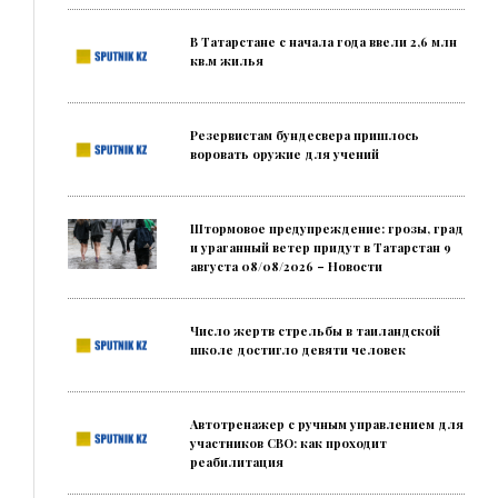
В Татарстане с начала года ввели 2,6 млн
кв.м жилья
Резервистам бундесвера пришлось
воровать оружие для учений
Штормовое предупреждение: грозы, град
и ураганный ветер придут в Татарстан 9
августа 08/08/2026 – Новости
Число жертв стрельбы в таиландской
школе достигло девяти человек
Автотренажер с ручным управлением для
участников СВО: как проходит
реабилитация