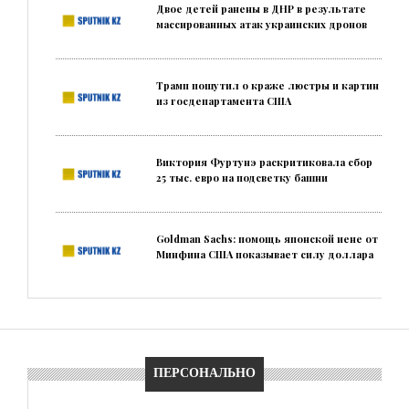
Двое детей ранены в ДНР в результате
массированных атак украинских дронов
Трамп пошутил о краже люстры и картин
из госдепартамента США
Виктория Фуртунэ раскритиковала сбор
25 тыс. евро на подсветку башни
Goldman Sachs: помощь японской иене от
Минфина США показывает силу доллара
ПЕРСОНАЛЬНО