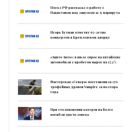
Посол РФ рассказал о работе с
Пакистаном над запуском ж/д маршрута
Игорь Бутман отметит 65-летие
концертом в Кремлевском дворце
«Авито Авто»: в июле спрос на китайские
автомобили с пробегом вырос на 17,2%
Мастерская «Севера» восстановила 170
трофейных дронов Vampire за полтора
года
При столкновении катеров на Волге
погибли два человека