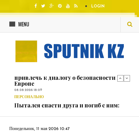
LOGIN
НОВОСТИ
В Татарстане с начала года ввели 2,6
MENU
млн кв.м жилья
08.08.2026 15:35
В МИРЕ
Экс-аналитик ЦРУ Биб: Москву надо
привлечь к диалогу о безопасности в
Европе
08.08.2026 18:09
ПЕРСОНАЛЬНО
Пытался спасти друга и погиб с ним:
два подростка утонули в реке
08/08/2026 – Новости
08.08.2026 17:32
В СТРАНЕ
Шведский аналитик Берн: Россия
доминирует в воздухе и блокирует
порты Украины
Понедельник, 11 мая 2026 10:47
08.08.2026 17:06