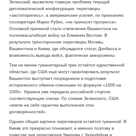
Зеленский, высветила главную проблему текущей
дипломатической конфигурации: переговоры
«застопорились», а американские усилия, по признанию
госсекретаря Марко Рубио, «не приносят прогресса».
Основной причиной стало отвлечение Вашингтона на
полномасштабную войну на Ближнем Востоке. В
результате трёхсторонние переговоры Москвы,
Вашингтона и Киева, где обсуждался статус Донбасса и
возможность вывода войск, фактически заморожены.
Тем не менее гуманитарный трек остаётся единственной
областью, где США ещё могут гарантировать результат.
Вашингтон выступает посредником в подготовке
исторического обмена пленными по формуле «1000 на
1000». Украина уже передала российской стороне
соответствующие списки. По словам Зеленского, США
«взяли на себя гарантии выполнения этих
договорённостей».
Однако общая картина переговоров остаётся туманной. В
Киеве это прекрасно понимают, и именно поэтому в
повестке дня переговоров Умерова с Уиткоффом и