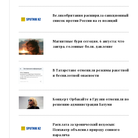
Великобритания расширила санкционный
список против России на 19 позиций
Магнитные бури сегодня, 6 августа: что
завтра, головные боли, давление
В Татарстане отменили режимы ракетной
и беспилотной опасности
Концерт Орбакайте в Грузии отменили по
решению администрации Батуми
Расплата за хронический недосып:
Психиатр объяснил природу сонного
паралича