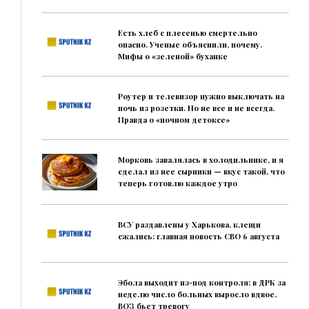
Есть хлеб с плесенью смертельно
опасно. Ученые объяснили, почему.
Мифы о «зеленой» буханке
Роутер и телевизор нужно выключать на
ночь из розетки. Но не все и не всегда.
Правда о «ночном детоксе»
Морковь завалялась в холодильнике, и я
сделал из нее сырники — вкус такой, что
теперь готовлю каждое утро
ВСУ раздавлены у Харькова, клещи
сжались: главная новость СВО 6 августа
Эбола выходит из-под контроля: в ДРК за
неделю число больных выросло вдвое,
ВОЗ бьет тревогу