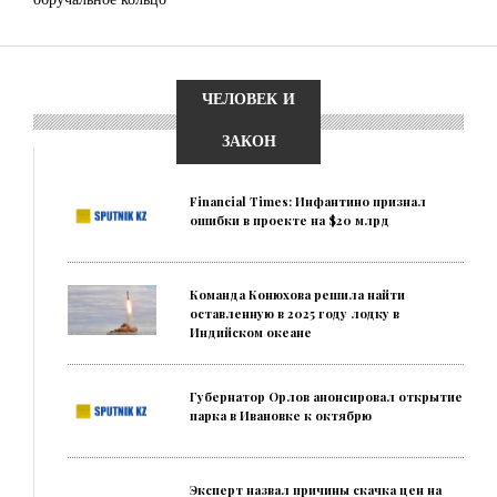
обручальное кольцо
ЧЕЛОВЕК И
ЗАКОН
Financial Times: Инфантино признал
ошибки в проекте на $20 млрд
Команда Конюхова решила найти
оставленную в 2025 году лодку в
Индийском океане
Губернатор Орлов анонсировал открытие
парка в Ивановке к октябрю
Эксперт назвал причины скачка цен на