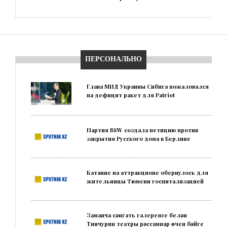
ПЕРСОНАЛЬНО
Глава МИД Украины Сибига пожаловался
на дефицит ракет для Patriot
Партия BSW создала петицию против
закрытия Русского дома в Берлине
Катание на аттракционе обернулось для
жительницы Тюмени госпитализацией
Заманча сәнгать галереясе белән
Тинчурин театры рәссамнар өчен бәйге