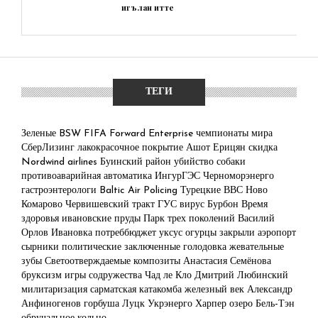
игълан итте
ТЕГИ
Зеленые
BSW
FIFA Forward Enterprise
чемпионаты мира
СберЛизинг
лакокрасочное покрытие
Ашот Ерицян
скидка
Nordwind airlines
Буинский район
убийство собаки
противоаварийная автоматика
ИнгурГЭС
Черноморэнерго
гастроэнтерологи
Baltic Air Policing
Турецкие ВВС
Ново
Комарово
Червишевский тракт
ГУС
вирус Бурбон
Время
здоровья
ивановские пруды
Парк трех поколений
Василий
Орлов
Ивановка
потреббюджет
уксус
огурцы
закрыли аэропорт
сырники
политические заключенные
голодовка
жевательные
зубы
Светоотверждаемые композиты
Анастасия Семёнова
бруксизм
игры содружества
Чад ле Кло
Дмитрий Любинский
милитаризация
сарматская катакомба
железный век
Александр
Анфиногенов
горбуша
Луцк
Укрэнерго
Харпер
озеро Бель-Тэн