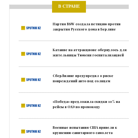
В СТРАНЕ
Партия BSW создала петицию против
закрытия Русского дома в Берлине
Катание на аттракционе обернулось для
жительницы Тюмени госпитализацией
СберЛизинг предупредил о риске
повреждений авто под солнцем
«Победа» предложила скидки 10% на
рейсы в ОАЭ по промокоду
Военные испытания США привели к
крушению санитарного самолета