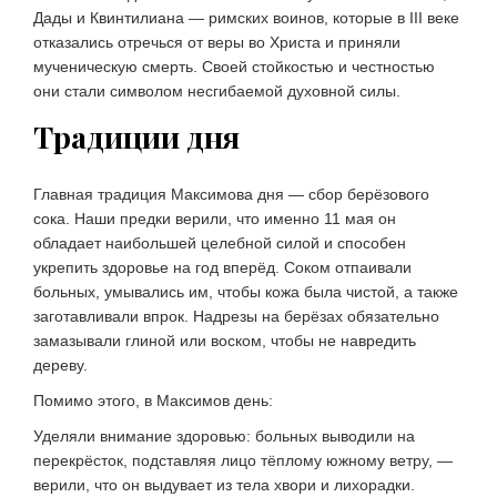
Дады и Квинтилиана — римских воинов, которые в III веке
отказались отречься от веры во Христа и приняли
мученическую смерть. Своей стойкостью и честностью
они стали символом несгибаемой духовной силы.
Традиции дня
Главная традиция Максимова дня — сбор берёзового
сока. Наши предки верили, что именно 11 мая он
обладает наибольшей целебной силой и способен
укрепить здоровье на год вперёд. Соком отпаивали
больных, умывались им, чтобы кожа была чистой, а также
заготавливали впрок. Надрезы на берёзах обязательно
замазывали глиной или воском, чтобы не навредить
дереву.
Помимо этого, в Максимов день:
Уделяли внимание здоровью: больных выводили на
перекрёсток, подставляя лицо тёплому южному ветру, —
верили, что он выдувает из тела хвори и лихорадки.