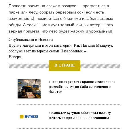
Провести время на свежем воздухе — прогуляться в
парке или лесу, собрать березовый сок (если есть
возможность), помириться с близкими и забыть старые
обиды. А если 11 мая дует тёплый южный ветер — это
верная примета, что лето будет жарким и урожайным!
Опубликовано в
Новости
Другие материалы в этой категории:
Как Наталья Малярчук
обслуживает интересы семьи Назарбаевых »
Наверх
В СТРАНЕ
Швеция передаст Украине захваченное
российское судно Caffa из «теневого
флота»
Сомнолог Бузунов обосновал пользу
недосыпа при лечении бессонницы