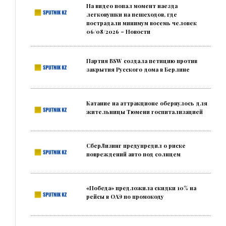
На видео попал момент наезда
легковушки на пешеходов, где
пострадали минимум восемь человек
06/08/2026 – Новости
Партия BSW создала петицию против
закрытия Русского дома в Берлине
Катание на аттракционе обернулось для
жительницы Тюмени госпитализацией
СберЛизинг предупредил о риске
повреждений авто под солнцем
«Победа» предложила скидки 10% на
рейсы в ОАЭ по промокоду