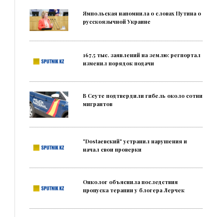
Ямпольская напомнила о словах Путина о
русскоязычной Украине
167,5 тыс. заявлений на землю: регпортал
изменил порядок подачи
В Сеуте подтвердили гибель около сотни
мигрантов
"Dostaевский" устранил нарушения и
начал свои проверки
Онколог объяснила последствия
пропуска терапии у блогера Лерчек