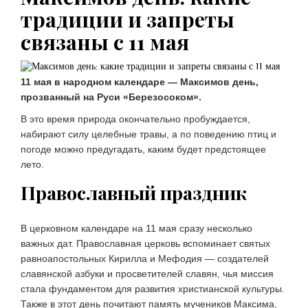
НОВОСТИ
традиции и запреты
Ямпольская напомнила о словах
Путина о русскоязычной Украине
связаны с 11 мая
06.08.2026 15:15
ПЕРСОНАЛЬНО
Экс-директору Popcorn Books
11 мая в народном календаре — Максимов день,
запросили четыре года условно
прозванный на Руси «Березосоком».
06.08.2026 14:46
В это время природа окончательно пробуждается,
В МИРЕ
набирают силу целебные травы, а по поведению птиц и
Чехия захотела сэкономить на
погоде можно предугадать, каким будет предстоящее
военных
лето.
06.08.2026 16:00
Православный праздник
В церковном календаре на 11 мая сразу несколько
важных дат. Православная церковь вспоминает святых
равноапостольных Кирилла и Мефодия — создателей
славянской азбуки и просветителей славян, чья миссия
стала фундаментом для развития христианской культуры.
Также в этот день почитают память мучеников Максима,