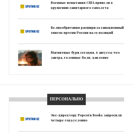
Военные испытания США привели к
крушению санитарного самолета
Великобритания расширила санкционный
список против России на 19 позиций
Магнитные бури сегодня, 6 августа: что
завтра, головные боли, давление
ПЕРСОНАЛЬНО
Экс-директору Popcorn Books запросили
четыре года условно