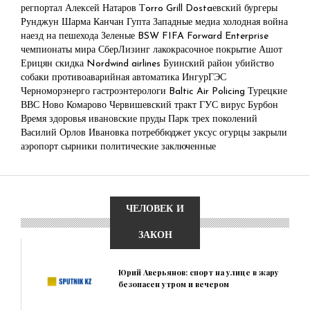
регпортал
Алексей Натаров
Тorro Grill
Dostaевский
бургеры
Рунджун Шарма
Канчан Гупта
Западные медиа
холодная война
наезд на пешехода
Зеленые
BSW
FIFA Forward Enterprise
чемпионаты мира
СберЛизинг
лакокрасочное покрытие
Ашот
Ерицян
скидка
Nordwind airlines
Буинский район
убийство
собаки
противоаварийная автоматика
ИнгурГЭС
Черноморэнерго
гастроэнтерологи
Baltic Air Policing
Турецкие
ВВС
Ново Комарово
Червишевский тракт
ГУС
вирус Бурбон
Время здоровья
ивановские пруды
Парк трех поколений
Василий Орлов
Ивановка
потреббюджет
уксус
огурцы
закрыли
аэропорт
сырники
политические заключенные
ЧЕЛОВЕК И
ЗАКОН
Юрий Аверьянов: спорт на улице в жару
безопасен утром и вечером