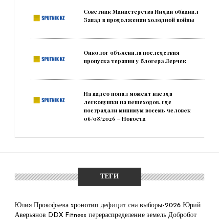
Советник Министерства Индии обвинил
Запад в продолжении холодной войны
Онколог объяснила последствия
пропуска терапии у блогера Лерчек
На видео попал момент наезда
легковушки на пешеходов, где
пострадали минимум восемь человек
06/08/2026 – Новости
ТЕГИ
Юлия Прокофьева
хронотип
дефицит сна
выборы-2026
Юрий
Аверьянов
DDX Fitness
перераспределение земель
Добробот